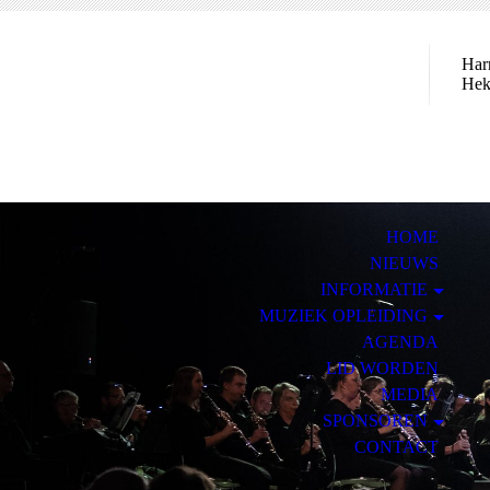
Har
Hek
HOME
NIEUWS
INFORMATIE
MUZIEK OPLEIDING
AGENDA
LID WORDEN
MEDIA
SPONSOREN
CONTACT